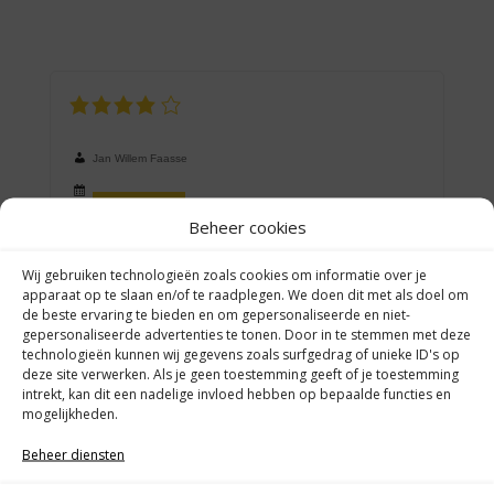
Jan Willem Faasse
06-12-2015
Beheer cookies
Zeven jaar geleden een Twingo bij Van den Brink gekocht. Heel
Wij gebruiken technologieën zoals cookies om informatie over je
prettig bedrijf gebleken. Reden om twee jaar gelden de auto te
apparaat op te slaan en/of te raadplegen. We doen dit met als doel om
ruilen voor een jonger exemplaar. Ook hierbij bleek deze
de beste ervaring te bieden en om gepersonaliseerde en niet-
gepersonaliseerde advertenties te tonen. Door in te stemmen met deze
garagehouder en zijn personeel goed met ons mee te denken. Ook
technologieën kunnen wij gegevens zoals surfgedrag of unieke ID's op
het wisselen van de banden verloopt boven verwachting. Kortom,
deze site verwerken. Als je geen toestemming geeft of je toestemming
een bedrijf dat ik graag aanbeveel.
intrekt, kan dit een nadelige invloed hebben op bepaalde functies en
mogelijkheden.
Beheer diensten