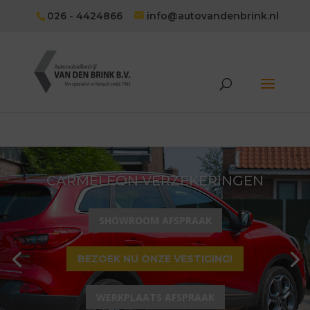
026 - 4424866
info@autovandenbrink.nl
CARMELEON VERZEKERINGEN
SHOWROOM AFSPRAAK
BEZOEK NU ONZE VESTIGING!
WERKPLAATS AFSPRAAK