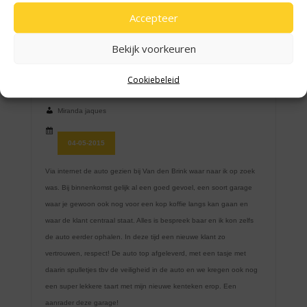
Accepteer
Bekijk voorkeuren
Cookiebeleid
Miranda jaques
04-05-2015
Via internet de auto gezien bij Van den Brink waar naar ik op zoek
was. Bij binnenkomst gelijk al een goed gevoel, een soort garage
waar je gewoon ook nog voor een kop koffie langs kan gaan en
waar de klant centraal staat. Alles is bespreek baar en ik kon zelfs
de auto eerder ophalen. In deze tijd een nieuwe klant zo
vertrouwen, respect! De auto top afgeleverd, met een tasje met
daarin spulletjes tbv de veiligheid in de auto en we kregen ook nog
een super lekkere taart met mijn nieuwe kenteken erop. Een
aanrader deze garage!