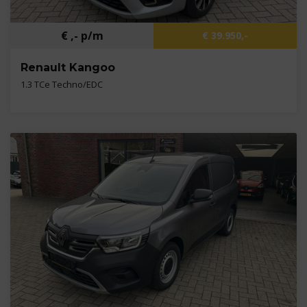
€ ,- p/m
€ 39.950,-
Renault Kangoo
1.3 TCe Techno/EDC
Kilometers
3.001 km
Bouwjaar
2024
Brandstof
Benzine