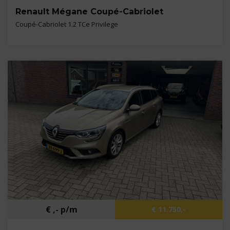
Renault Mégane Coupé-Cabriolet
Coupé-Cabriolet 1.2 TCe Privilege
Kilometers
51.593 km
Bouwjaar
2015
Brandstof
Benzine
€ ,- p/m
€ 11.750,-