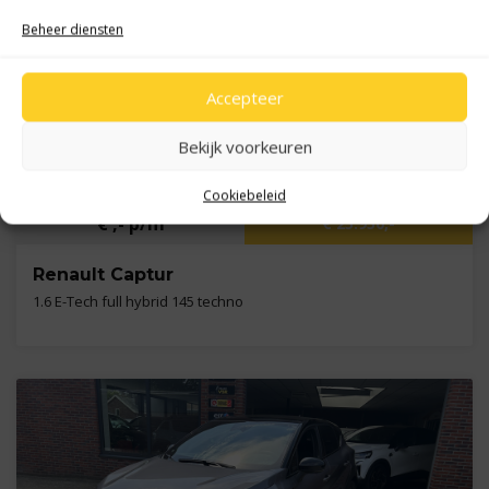
Beheer diensten
Accepteer
Bekijk voorkeuren
Cookiebeleid
€ ,- p/m
€ 25.950,-
Renault Captur
1.6 E-Tech full hybrid 145 techno
Kilometers
25.989 km
Bouwjaar
2024
Brandstof
B,E