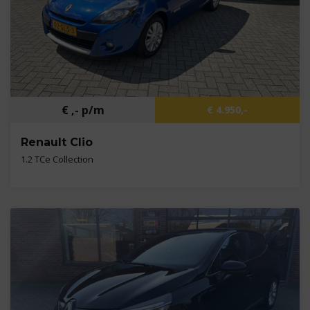
€ ,- p/m
€ 4.950,-
Renault Clio
1.2 TCe Collection
Kilometers
101.180 km
Bouwjaar
2011
Brandstof
Benzine