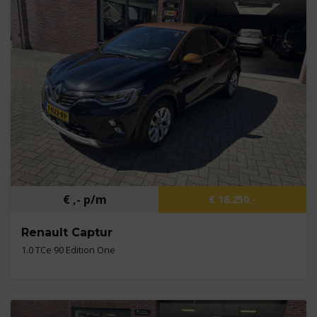
Bouwjaar
2018
Brandstof
Benzine
€ ,- p/m
€ 16.250,-
Renault Captur
1.0 TCe 90 Edition One
Kilometers
89.421 km
Bouwjaar
2021