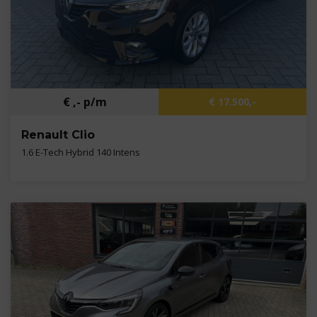
€ ,- p/m
€ 17.500,-
Renault Clio
1.6 E-Tech Hybrid 140 Intens
Kilometers
48.200 km
Bouwjaar
2021
Brandstof
B,E