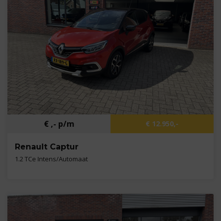
Brandstof
Benzine
€ ,- p/m
€ 12.950,-
Renault Captur
1.2 TCe Intens/Automaat
Kilometers
62.617 km
Bouwjaar
2017
Brandstof
Benzine