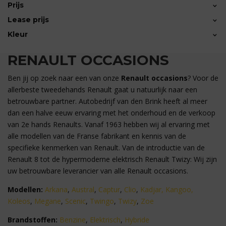
Captur
(12)
Benzine/Elektrisch
(11)
(29)
Prijs
Toon 15 meer
Diesel
(1)
Lease prijs
(17)
Elektrisch
(9)
Kleur
€3.750 — €125.000
€0
RENAULT OCCASIONS
Ben jij op zoek naar een van onze
Renault occasions
? Voor de
allerbeste tweedehands Renault gaat u natuurlijk naar een
betrouwbare partner. Autobedrijf van den Brink heeft al meer
dan een halve eeuw ervaring met het onderhoud en de verkoop
van 2e hands Renaults. Vanaf 1963 hebben wij al ervaring met
alle modellen van de Franse fabrikant en kennis van de
specifieke kenmerken van Renault. Van de introductie van de
Renault 8 tot de hypermoderne elektrisch Renault Twizy: Wij zijn
uw betrouwbare leverancier van alle Renault occasions.
Modellen:
Arkana
,
Austral
,
Captur
,
Clio
,
Kadjar,
Kangoo,
Koleos
,
Megane
,
Scenic
,
Twingo
,
Twizy
,
Zoe
Brandstoffen:
Benzine
,
Elektrisch
,
Hybride