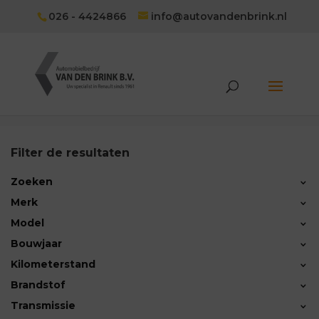
026 - 4424866
info@autovandenbrink.nl
Filter de resultaten
Zoeken
Merk
ALPINE
(2)
Model
Peugeot
(1)
2008
(1)
Bouwjaar
Renault
(42)
5
(2)
Kilometerstand
Volkswagen
(1)
A110
(1)
Brandstof
A290
(1)
Benzine
(25)
Transmissie
13KM — 143.094KM