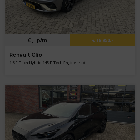
€ ,- p/m
€ 18.950,-
Renault Clio
1.6 E-Tech Hybrid 145 E-Tech Engineered
Kilometers
28.159 km
Bouwjaar
2022
Brandstof
B,E