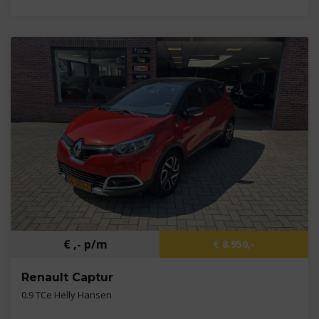
Kilometers
302 km
Bouwjaar
2026
Brandstof
Elektrisch
€ ,- p/m
€ 8.950,-
Renault Captur
0.9 TCe Helly Hansen