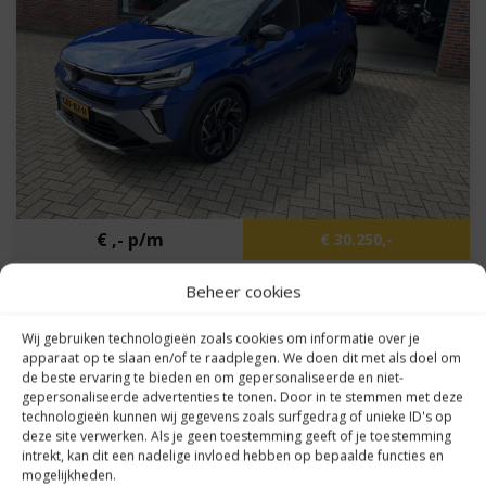
€ ,- p/m
€ 30.250,-
Renault Captur
Beheer cookies
1.6 E-Tech full hybrid 145 esprit Alpine/ Full options
Wij gebruiken technologieën zoals cookies om informatie over je
apparaat op te slaan en/of te raadplegen. We doen dit met als doel om
de beste ervaring te bieden en om gepersonaliseerde en niet-
Kilometers
29.477 km
gepersonaliseerde advertenties te tonen. Door in te stemmen met deze
Bouwjaar
2024
technologieën kunnen wij gegevens zoals surfgedrag of unieke ID's op
deze site verwerken. Als je geen toestemming geeft of je toestemming
Brandstof
B,E
intrekt, kan dit een nadelige invloed hebben op bepaalde functies en
mogelijkheden.