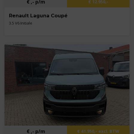
€ ,- p/m
€ 12.950,-
Renault Laguna Coupé
3.5 V6 Initiale
Kilometers
119.905 km
Bouwjaar
2009
Brandstof
Benzine
€ ,- p/m
€ 41.950,- excl. BTW