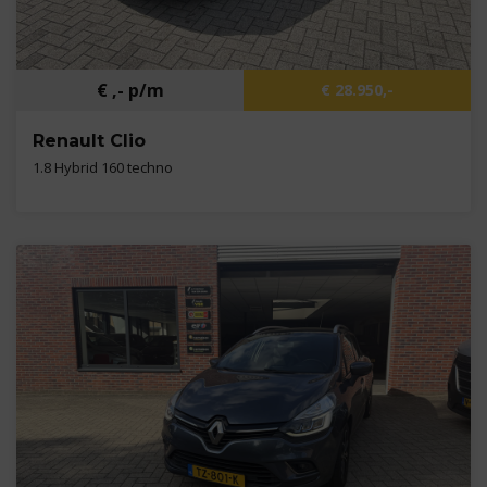
€ ,- p/m
€ 28.950,-
Renault Clio
1.8 Hybrid 160 techno
Kilometers
3.231 km
Bouwjaar
2026
Brandstof
B,E