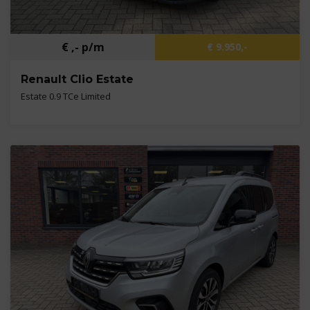
€ ,- p/m
€ 9.950,-
Renault Clio Estate
Estate 0.9 TCe Limited
Kilometers
118.868 km
Bouwjaar
2018
Brandstof
Benzine