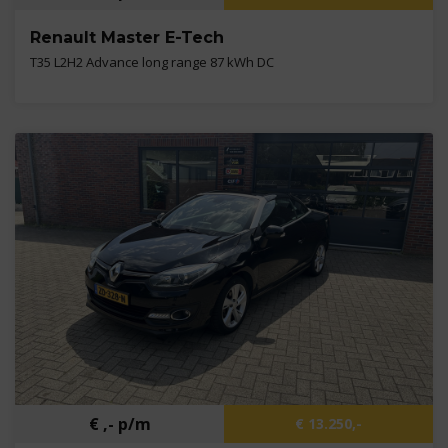
Renault Master E-Tech
T35 L2H2 Advance long range 87 kWh DC
Kilometers
3.717 km
Bouwjaar
2025
Brandstof
Elektrisch
€ ,- p/m
€ 13.250,-