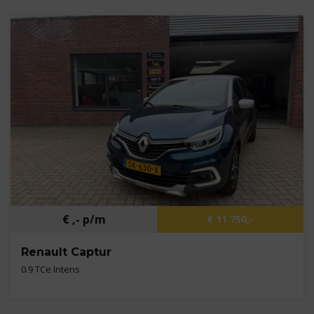
Kilometers
130.205 km
Bouwjaar
2019
Brandstof
Benzine
€ ,- p/m
€ 11.750,-
Renault Captur
0.9 TCe Intens
Kilometers
102.729 km