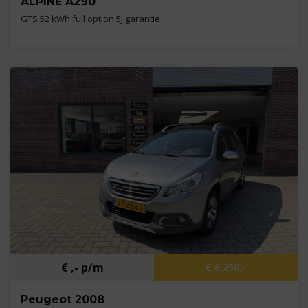
ALPINE A290
GTS 52 kWh full option 5j garantie
Kilometers
8.427 km
Bouwjaar
2025
Brandstof
Elektrisch
€ ,- p/m
€ 6.250,-
Peugeot 2008