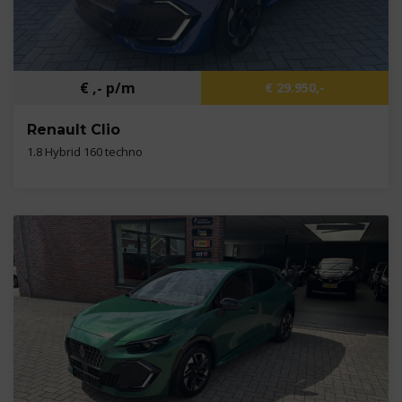
€ ,- p/m
€ 29.950,-
Renault Clio
1.8 Hybrid 160 techno
Kilometers
3.070 km
Bouwjaar
2026
Brandstof
B,E