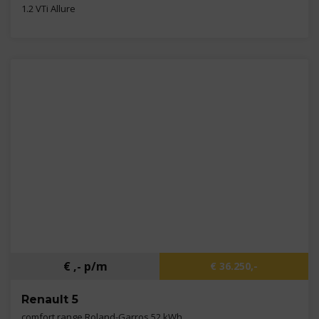
1.2 VTi Allure
Kilometers
88.286 km
Bouwjaar
2014
Brandstof
Benzine
€ ,- p/m
€ 36.250,-
Renault 5
comfort range Roland-Garros 52 kWh