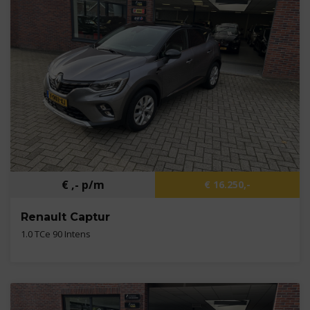
Brandstof
Benzine
€ ,- p/m
€ 16.250,-
Renault Captur
1.0 TCe 90 Intens
Kilometers
46.071 km
Bouwjaar
2021