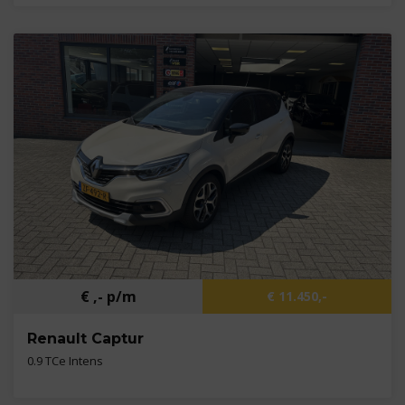
Kilometers
117.712 km
Bouwjaar
2015
Brandstof
Benzine
€ ,- p/m
€ 11.450,-
Renault Captur
0.9 TCe Intens