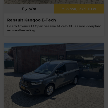
€ ,- p/m
€ 29.950,- excl. BTW
Renault Kangoo E-Tech
E-Tech Advance L1 Open Sesame 44 kWh/All Season/ vloerplaat
en wandbekleding
Kilometers
4.851 km
Bouwjaar
2025
Brandstof
Elektrisch