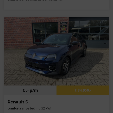
Kilometers
262 km
Bouwjaar
2026
Brandstof
Elektrisch
€ ,- p/m
€ 34.950,-
Renault 5
comfort range techno 52 kWh