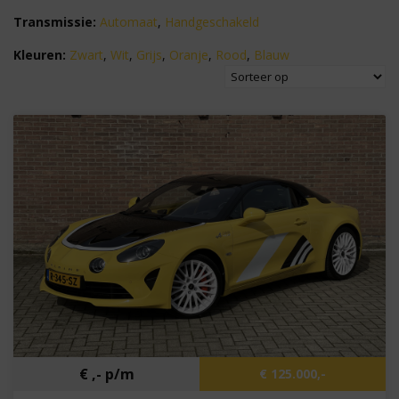
Transmissie:
Automaat
,
Handgeschakeld
Kleuren:
Zwart
,
Wit
,
Grijs
,
Oranje
,
Rood
,
Blauw
€ ,- p/m
€ 125.000,-