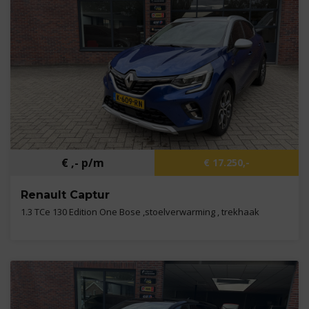
€ ,- p/m
€ 17.250,-
Renault Captur
1.3 TCe 130 Edition One Bose ,stoelverwarming , trekhaak
Kilometers
90.781 km
Bouwjaar
2020
Brandstof
Benzine