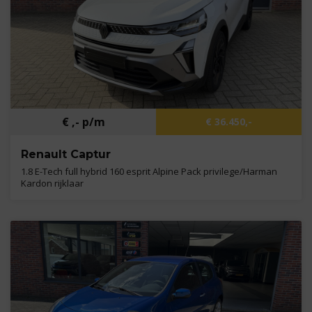
€ ,- p/m
€ 36.450,-
Renault Captur
1.8 E-Tech full hybrid 160 esprit Alpine Pack privilege/Harman
Kardon rijklaar
Kilometers
3.005 km
Bouwjaar
2026
Brandstof
B,E