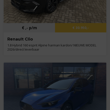
€ ,- p/m
€ 30.950,-
Renault Clio
1.8 Hybrid 160 esprit Alpine harman kardon/ NIEUWE MODEL
2026/direct leverbaar
Kilometers
1.347 km
Bouwjaar
2025
Brandstof
B,E