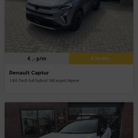
€ ,- p/m
€ 36.450,-
Renault Captur
1.8 E-Tech full hybrid 160 esprit Alpine
Kilometers
3.047 km
Bouwjaar
2026
Brandstof
B,E