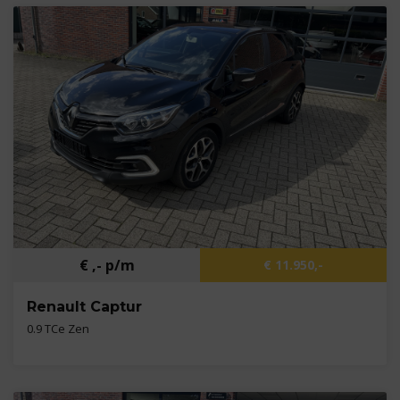
Bouwjaar
2018
Brandstof
Benzine
€ ,- p/m
€ 11.950,-
Renault Captur
0.9 TCe Zen
Kilometers
49.787 km