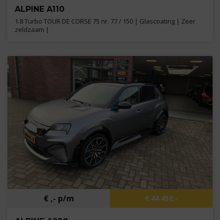
ALPINE A110
1.8 Turbo TOUR DE CORSE 75 nr. 77 / 150 | Glascoating | Zeer
zeldzaam |
Kilometers
6.900 km
Bouwjaar
2022
Brandstof
Benzine
€ ,- p/m
€ 44.450,-