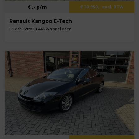
€ ,- p/m
€ 30.950,- excl. BTW
Renault Kangoo E-Tech
E-Tech Extra L1 44 kWh snelladen
Kilometers
13 km
Bouwjaar
2026
Brandstof
Elektrisch