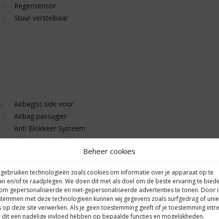
Regensensor
Stuur verstelbaar
Airbag(s) side voor
Airbag passagier
Anti Blokkeer Systeem
Elektronisch Stabiliteits Programma
Beheer cookies
 gebruiken technologieën zoals cookies om informatie over je apparaat op te
an en/of te raadplegen. We doen dit met als doel om de beste ervaring te bied
om gepersonaliseerde en niet-gepersonaliseerde advertenties te tonen. Door 
Apple Carplay/Android Auto
stemmen met deze technologieën kunnen wij gegevens zoals surfgedrag of uni
s op deze site verwerken. Als je geen toestemming geeft of je toestemming intre
Dab
 dit een nadelige invloed hebben op bepaalde functies en mogelijkheden.