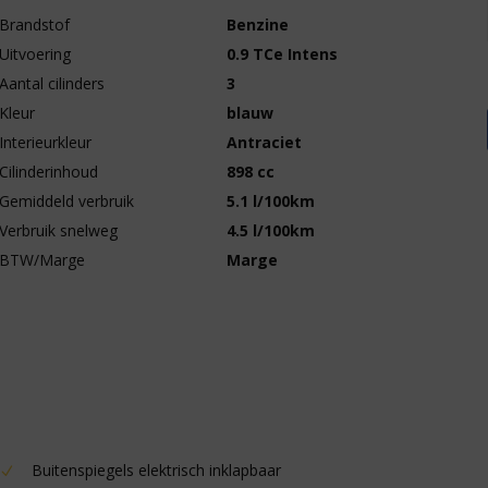
Brandstof
Benzine
Uitvoering
0.9 TCe Intens
Aantal cilinders
3
Kleur
blauw
Interieurkleur
Antraciet
Cilinderinhoud
898 cc
Gemiddeld verbruik
5.1 l/100km
Verbruik snelweg
4.5 l/100km
BTW/Marge
Marge
Buitenspiegels elektrisch inklapbaar