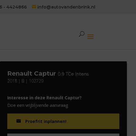
6 - 4424866
info@autovandenbrink.nl
Renault Captur
0.9 TCe Intens
2018 | B | 102729
Interesse in deze Renault Captur?
Doe een vrijblijvende aanvraag
Proefrit inplannen!