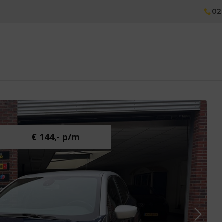
02
€ 144,- p/m