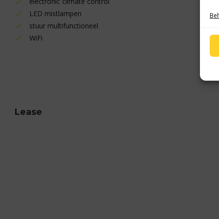
electronic climate control
LED mistlampen
Beh
stuur multifunctioneel
WiFi
Lease