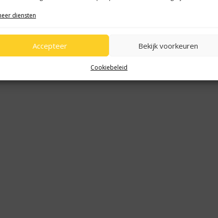
extra getint glas achter
stuur leder
eer diensten
two-tone metaalkleur
Accepteer
Bekijk voorkeuren
Cookiebeleid