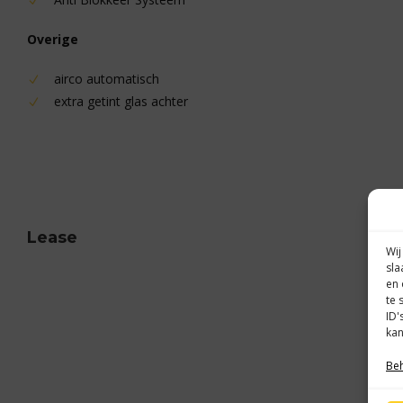
Overige
airco automatisch
extra getint glas achter
Lease
Wij
sla
en 
te 
ID'
kan
Beh