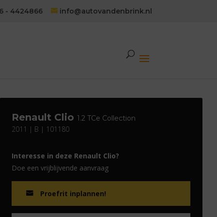
6 - 4424866
info@autovandenbrink.nl
Renault Clio
1.2 TCe Collection
2011 | B | 101180
Interesse in deze Renault Clio?
Doe een vrijblijvende aanvraag
Proefrit inplannen!