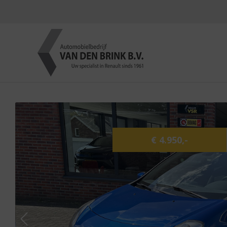
€ 4.950,-