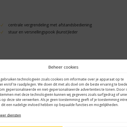
centrale vergrendeling met afstandsbediening
stuur en versnellingspook (kunst)leder
Beheer cookies
 gebruiken technologieën zoals cookies om informatie over je apparaat op te
an en/of te raadplegen. We doen dit met als doel om de beste ervaring te bied
om gepersonaliseerde en niet-gepersonaliseerde advertenties te tonen. Door 
stemmen met deze technologieën kunnen wij gegevens zoals surfgedrag of uni
s op deze site verwerken. Als je geen toestemming geeft of je toestemming intre
 dit een nadelige invloed hebben op bepaalde functies en mogelijkheden.
eer diensten