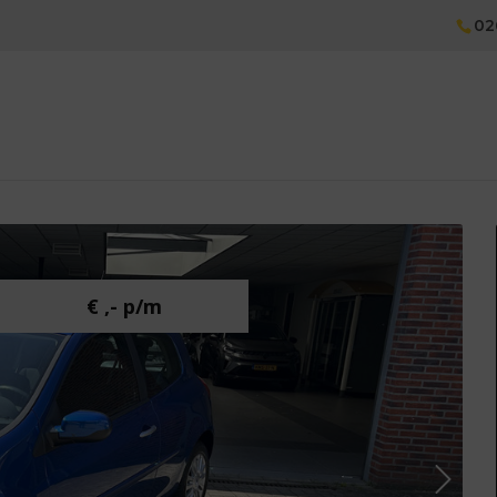
02
€ ,- p/m