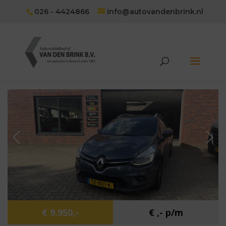
026 - 4424866
info@autovandenbrink.nl
€ 9.950,-
€ ,- p/m