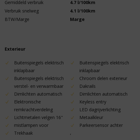
Gemiddeld verbruik
4.7 l/100km
Verbruik snelweg
4.1 l/100km
BTW/Marge
Marge
Exterieur
Buitenspiegels elektrisch
Buitenspiegels elektrisch
inklapbaar
inklapbaar
Buitenspiegels elektrisch
Chroom delen exterieur
verstel- en verwarmbaar
Dakrails
Dimlichten automatisch
Dimlichten automatisch
Elektronische
Keyless entry
remkrachtverdeling
LED dagrijverlichting
Lichtmetalen velgen 16"
Metaalkleur
mistlampen voor
Parkeersensor achter
,
Trekhaak