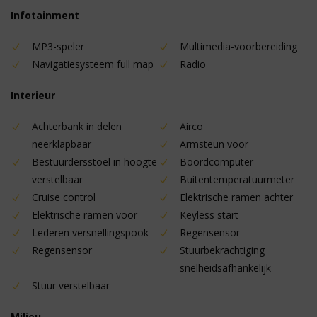
Infotainment
MP3-speler
Multimedia-voorbereiding
Navigatiesysteem full map
Radio
Interieur
Achterbank in delen
Airco
neerklapbaar
Armsteun voor
Bestuurdersstoel in hoogte
Boordcomputer
verstelbaar
Buitentemperatuurmeter
Cruise control
Elektrische ramen achter
Elektrische ramen voor
Keyless start
Lederen versnellingspook
Regensensor
Regensensor
Stuurbekrachtiging
snelheidsafhankelijk
Stuur verstelbaar
Milieu