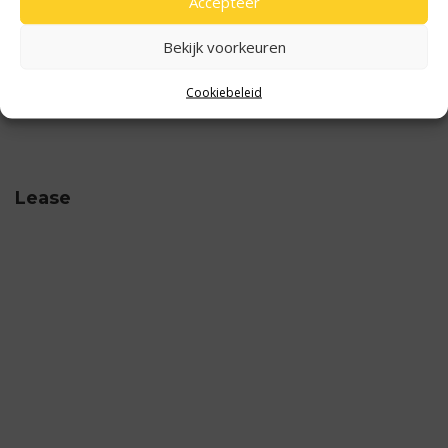
Accepteer
Dab
extra getint glas achter
Bekijk voorkeuren
hoofdsteunen anti-
Pack Comfort
whiplash
smartphone integratie
Cookiebeleid
stuur leder
stuur multifunctioneel
Lease