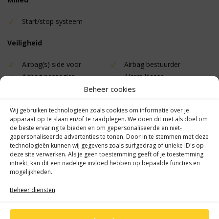
Start/stop systeem
Veiligheid
Airbag(s) side voor
Airbag bestuurder
Airbag passagier
Alarm klasse
Beheer cookies
1(startblokkering)
Anti Blokkeer Systeem
Anti doorSlip Regeling
Wij gebruiken technologieën zoals cookies om informatie over je
Bandenspanningscontrolesysteem
Brake Assist System
apparaat op te slaan en/of te raadplegen. We doen dit met als doel om
Elektronisch Stabiliteits
Hill hold functie
de beste ervaring te bieden en om gepersonaliseerde en niet-
gepersonaliseerde advertenties te tonen. Door in te stemmen met deze
Programma
technologieën kunnen wij gegevens zoals surfgedrag of unieke ID's op
deze site verwerken. Als je geen toestemming geeft of je toestemming
Overige
intrekt, kan dit een nadelige invloed hebben op bepaalde functies en
mogelijkheden.
Achteropkomend verkeer
airco automatisch
Beheer diensten
waarschuwing
airco automatisch
Bluetooth
centrale vergrendeling met
afstandsbediening