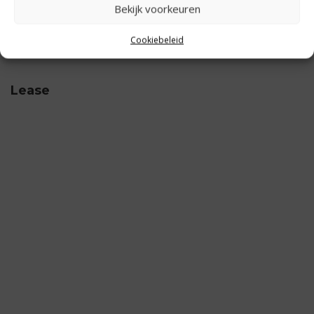
Uitparkeer waarschuwing
Volledig digitaal
Bekijk voorkeuren
instrumentenpaneel
Cookiebeleid
Lease