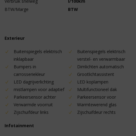
Verbruik snelweg
l/100km
BTW/Marge
BTW
Exterieur
Buitenspiegels elektrisch
Buitenspiegels elektrisch
inklapbaar
verstel- en verwarmbaar
Bumpers in
Dimlichten automatisch
carrosseriekleur
Grootlichtassistent
LED dagrijverlichting
LED koplampen
mistlampen voor adaptief
Multifunctioneel dak
Parkeersensor achter
Parkeersensor voor
Verwarmde voorruit
Warmtewerend glas
Zijschuifdeur links
Zijschuifdeur rechts
Infotainment