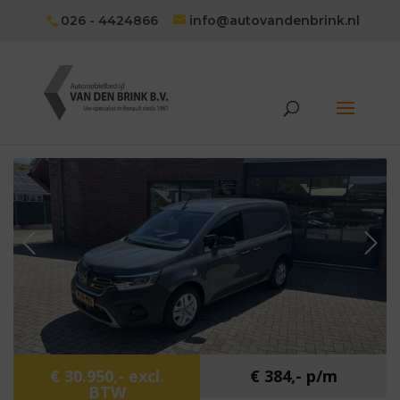
026 - 4424866
info@autovandenbrink.nl
€ 30.950,- excl.
€ 384,- p/m
BTW