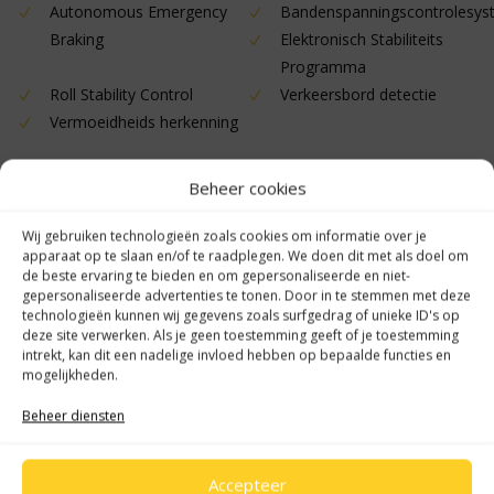
Autonomous Emergency
Bandenspanningscontrolesy
Braking
Elektronisch Stabiliteits
Programma
Roll Stability Control
Verkeersbord detectie
Vermoeidheids herkenning
Overige
Beheer cookies
22 kW lader
achterdeuren met vergrote
Wij gebruiken technologieën zoals cookies om informatie over je
openingshoek
apparaat op te slaan en/of te raadplegen. We doen dit met als doel om
achterdeuren zonder ruit
airco automatisch
de beste ervaring te bieden en om gepersonaliseerde en niet-
gepersonaliseerde advertenties te tonen. Door in te stemmen met deze
Apple Carplay/Android Auto
automatische
technologieën kunnen wij gegevens zoals surfgedrag of unieke ID's op
snelheidsbegrenzing ISA
deze site verwerken. Als je geen toestemming geeft of je toestemming
intrekt, kan dit een nadelige invloed hebben op bepaalde functies en
Bluetooth
centrale vergrendeling met
mogelijkheden.
afstandsbediening
chroom delen interieur
Connected services
Beheer diensten
Dab
lendesteun(en) verstelbaar
multimedia scherm
Navigatie-pakket
Accepteer