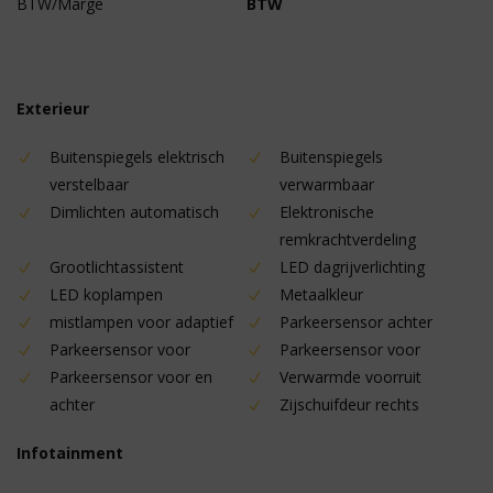
BTW/Marge
BTW
Exterieur
Buitenspiegels elektrisch
Buitenspiegels
verstelbaar
verwarmbaar
Dimlichten automatisch
Elektronische
remkrachtverdeling
Grootlichtassistent
LED dagrijverlichting
LED koplampen
Metaalkleur
mistlampen voor adaptief
Parkeersensor achter
Parkeersensor voor
Parkeersensor voor
Parkeersensor voor en
Verwarmde voorruit
achter
Zijschuifdeur rechts
Infotainment