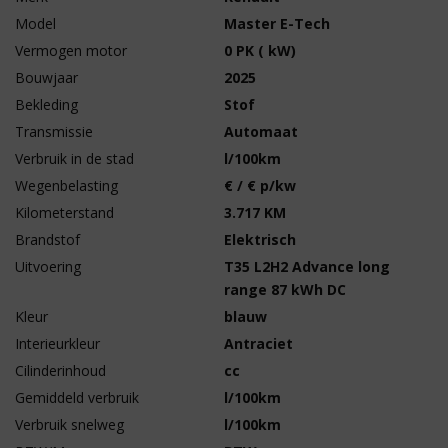
Model
Master E-Tech
Vermogen motor
0 PK ( kW)
Bouwjaar
2025
Bekleding
Stof
Transmissie
Automaat
Verbruik in de stad
l/100km
Wegenbelasting
€ / € p/kw
Kilometerstand
3.717 KM
Brandstof
Elektrisch
Uitvoering
T35 L2H2 Advance long
range 87 kWh DC
Kleur
blauw
Interieurkleur
Antraciet
Cilinderinhoud
cc
Gemiddeld verbruik
l/100km
Verbruik snelweg
l/100km