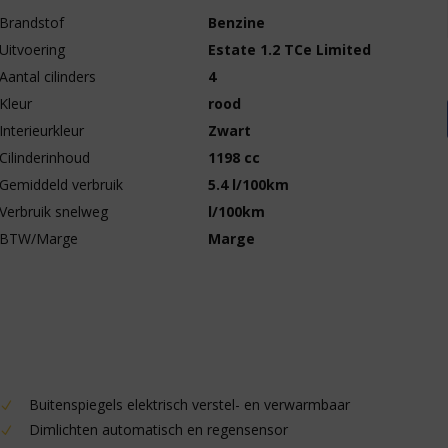
Brandstof
Benzine
Uitvoering
Estate 1.2 TCe Limited
Aantal cilinders
4
Kleur
rood
Interieurkleur
Zwart
Cilinderinhoud
1198 cc
Gemiddeld verbruik
5.4 l/100km
Verbruik snelweg
l/100km
BTW/Marge
Marge
Buitenspiegels elektrisch verstel- en verwarmbaar
Dimlichten automatisch en regensensor