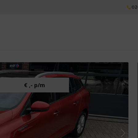
02
€ ,- p/m