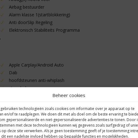
Airbag bestuurder
Alarm klasse 1(startblokkering)
Anti doorSlip Regeling
Elektronisch Stabiliteits Programma
,
Apple Carplay/Android Auto
Dab
hoofdsteunen anti-whiplash
stuur leder
Beheer cookies
 gebruiken technologieën zoals cookies om informatie over je apparaat op te
an en/of te raadplegen. We doen dit met als doel om de beste ervaring te bied
om gepersonaliseerde en niet-gepersonaliseerde advertenties te tonen. Door 
stemmen met deze technologieën kunnen wij gegevens zoals surfgedrag of uni
s op deze site verwerken. Als je geen toestemming geeft of je toestemming intre
 dit een nadelige invloed hebben op bepaalde functies en mogelijkheden.