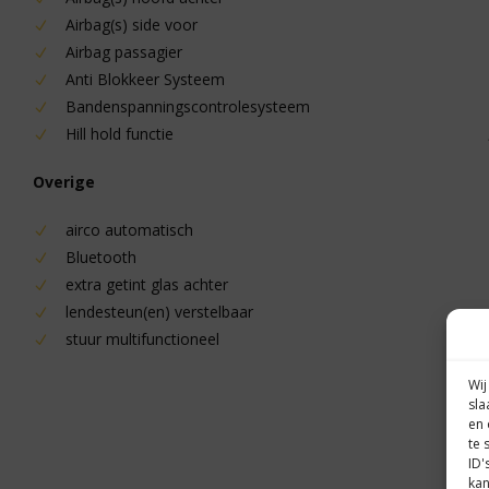
Airbag(s) side voor
Airbag passagier
Anti Blokkeer Systeem
Bandenspanningscontrolesysteem
Hill hold functie
Overige
airco automatisch
Bluetooth
extra getint glas achter
lendesteun(en) verstelbaar
stuur multifunctioneel
Wij
sla
en 
te 
ID'
kan