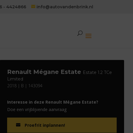
6 - 4424866
info@autovandenbrink.nl
Renault Mégane Estate
Estate 1.2 TCe
Limited
2018 | B | 143094
Interesse in deze Renault Mégane Estate?
Doe een vrijblijvende aanvraag
Proefrit inplannen!