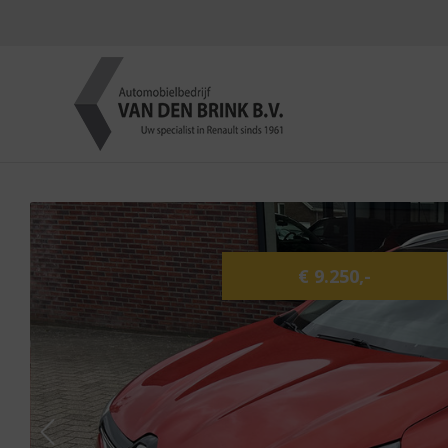
€ 9.250,-