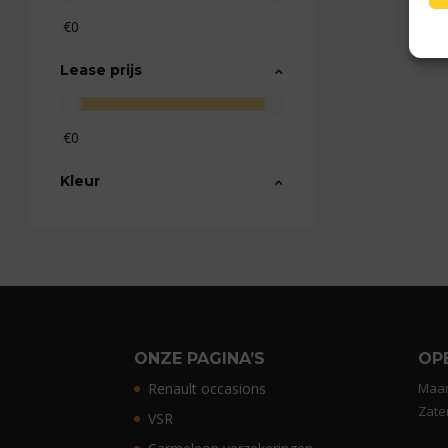
€0
Lease prijs
€0
Kleur
ONZE PAGINA’S
OP
Renault occasions
Maan
Zate
VSR