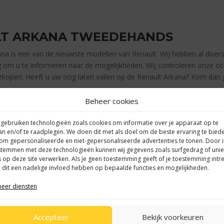
LT ARKANA TWEEDEHANDS
na is een van de nieuwste modellen van Renault. Wij hebben al dive
 om u te informeren naar de mogelijkheden. Wij controleren onze oc
rkopen. Heeft u uw oog laten vallen op de Renault Arkana? Kom dan
Beheer cookies
 gebruiken technologieën zoals cookies om informatie over je apparaat op te
an en/of te raadplegen. We doen dit met als doel om de beste ervaring te bied
om gepersonaliseerde en niet-gepersonaliseerde advertenties te tonen. Door 
stemmen met deze technologieën kunnen wij gegevens zoals surfgedrag of uni
s op deze site verwerken. Als je geen toestemming geeft of je toestemming intre
 dit een nadelige invloed hebben op bepaalde functies en mogelijkheden.
eer diensten
Accepteer
Bekijk voorkeuren