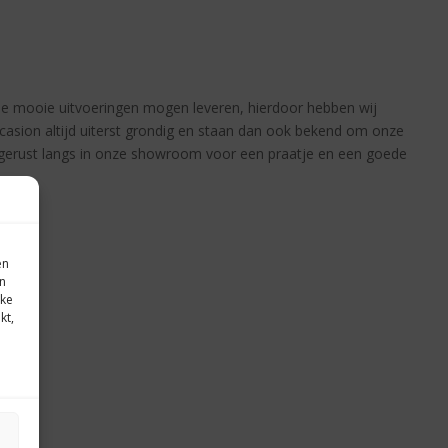
rse mooie uitvoeringen mogen leveren, hierdoor hebben wij
casion altijd uiterst grondig en staan dan ook bekend om onze
 gerust langs in onze showroom voor een praatje en een goede
en
in
eke
kt,