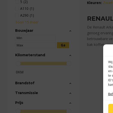
5
(2)
Kleuren:
Zwart
A110
(1)
A290
(1)
RENAU
Toon 15 meer
De Renault Arka
Bouwjaar
genoeg ervaring
betrouwbare ve
bak koffie!
Kilometerstand
Wij
sla
en 
0KM
te 
ID'
Brandstof
kan
Transmissie
Beh
Prijs