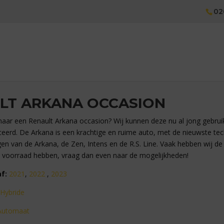
02
LT ARKANA OCCASION
aar een Renault Arkana occasion? Wij kunnen deze nu al jong gebruikt
eerd. De Arkana is een krachtige en ruime auto, met de nieuwste tech
gen van de Arkana, de Zen, Intens en de R.S. Line. Vaak hebben wij de
 voorraad hebben, vraag dan even naar de mogelijkheden!
f:
2021
,
2022
,
2023
Hybride
Automaat