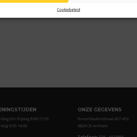
Cookiebeleid
ENINGSTIJDEN
ONZE GEGEVENS
dag t/m Vrijdag 8:00-17:30
Rosendaalsestraat 437-439
rdag 9:30-14:00
6824 CK Arnhem
Telefoon:
026 - 4424866