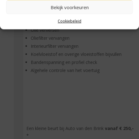
km.
Bekijk voorkeuren
Een kleine beurt bestaat uit:
Cookiebeleid
Olie verversen
Oliefilter vervangen
Interieurfilter vervangen
Koelvloeistof en overige vloeistoffen bijvullen
Bandenspanning en profiel check
Algehele controle van het voertuig
Een kleine beurt bij Auto van den Brink
vanaf € 250,-
*