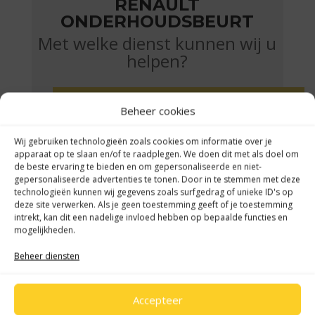
RENAULT
ONDERHOUDSBEURT
Met welke dienst kunnen wij u
helpen?
KLEINE BEURT
Beheer cookies
Wij gebruiken technologieën zoals cookies om informatie over je
Bij Auto van den Brink kunt u gemakkelijk een
apparaat op te slaan en/of te raadplegen. We doen dit met als doel om
servicebeurt plannen. We bekijken altijd welk
de beste ervaring te bieden en om gepersonaliseerde en niet-
gepersonaliseerde advertenties te tonen. Door in te stemmen met deze
onderhoud nodig is en informeren vooraf over de te
technologieën kunnen wij gegevens zoals surfgedrag of unieke ID's op
verwachte kosten.
deze site verwerken. Als je geen toestemming geeft of je toestemming
intrekt, kan dit een nadelige invloed hebben op bepaalde functies en
Wilt u een kleine onderhoudsbeurt plannen? Bekijk
mogelijkheden.
hieronder welke onderhoud wordt uitgevoerd en Klik
op afspraak maken onderaan dit tekstblok,
2.
Beheer diensten
beantwoord de vragen en 3.kies voor kleine
servicebeurt.
Accepteer
Een kleine beurt plant u elk jaar of na iedere 20.000