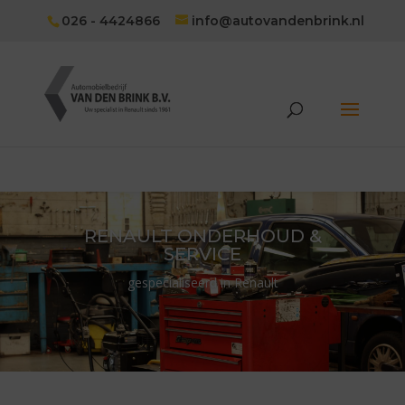
026 - 4424866
info@autovandenbrink.nl
RENAULT ONDERHOUD &
SERVICE
gespecialiseerd in Renault