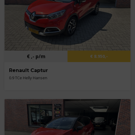
€ ,- p/m
€ 8.950,-
Renault Captur
0.9 TCe Helly Hansen
Kilometers
117.712 km
Bouwjaar
2015
Brandstof
Benzine