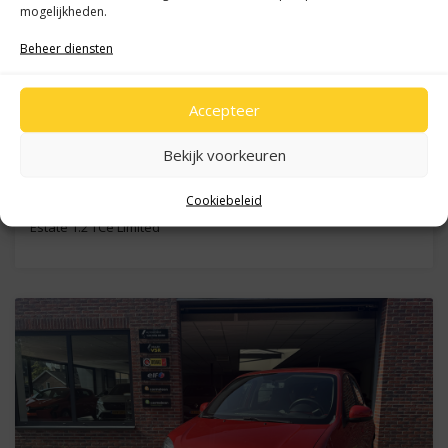
mogelijkheden.
Beheer diensten
Accepteer
Bekijk voorkeuren
€ 118,- p/m
€ 9.250,-
Cookiebeleid
Renault Mégane Estate
Estate 1.2 TCe Limited
Kilometers
143.094 km
Bouwjaar
2018
Brandstof
Benzine