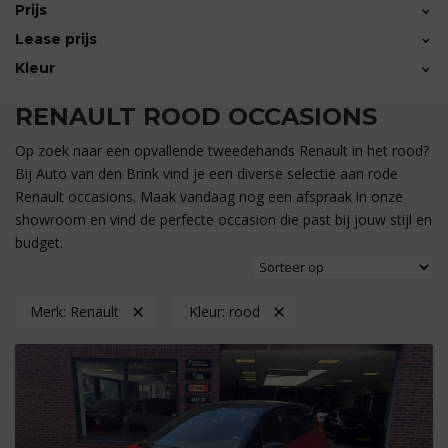
(3)
Prijs
Lease prijs
(1)
Kleur
€7.250 — €12.950
€0
RENAULT ROOD OCCASIONS
Op zoek naar een opvallende tweedehands Renault in het rood?
Bij Auto van den Brink vind je een diverse selectie aan rode
Renault occasions. Maak vandaag nog een afspraak in onze
showroom en vind de perfecte occasion die past bij jouw stijl en
budget.
Merk:
Renault
Kleur:
rood