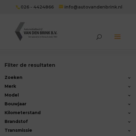
026 - 4424866
info@autovandenbrink.nl
Filter de resultaten
Zoeken
Merk
Renault
(4)
Model
Captur
(2)
Bouwjaar
Mégane Estate
(1)
Kilometerstand
Twingo
(1)
Brandstof
Benzine
(4)
Transmissie
62.617KM — 143.094KM