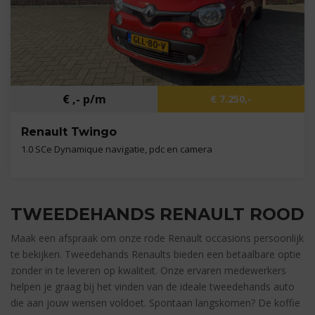
€ ,- p/m
€ 7.250,-
Renault Twingo
1.0 SCe Dynamique navigatie, pdc en camera
Kilometers
103.874 km
Bouwjaar
2015
TWEEDEHANDS RENAULT ROOD
Brandstof
Benzine
Maak een afspraak om onze rode Renault occasions persoonlijk
te bekijken. Tweedehands Renaults bieden een betaalbare optie
zonder in te leveren op kwaliteit. Onze ervaren medewerkers
helpen je graag bij het vinden van de ideale tweedehands auto
die aan jouw wensen voldoet. Spontaan langskomen? De koffie