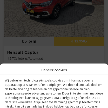
€ ,- p/m
€ 12.950,-
Renault Captur
1.2 TCe Intens/Automaat
Beheer cookies
Kilometers
62.617 km
Bouwjaar
2017
Wij gebruiken technologieën zoals cookies om informatie over je
apparaat op te slaan en/of te raadplegen. We doen dit met als doel om
Brandstof
Benzine
de beste ervaring te bieden en om gepersonaliseerde en niet-
gepersonaliseerde advertenties te tonen. Door in te stemmen met deze
technologieën kunnen wij gegevens zoals surfgedrag of unieke ID's op
deze site verwerken. Als je geen toestemming geeft of je toestemming
intrekt, kan dit een nadelige invloed hebben op bepaalde functies en