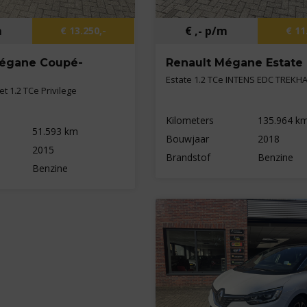
m
€ ,- p/m
€ 13.250,-
€ 11
Mégane Coupé-
Renault Mégane Estate
Estate 1.2 TCe INTENS EDC TREKH
t 1.2 TCe Privilege
Kilometers
135.964 k
51.593 km
Bouwjaar
2018
2015
Brandstof
Benzine
Benzine