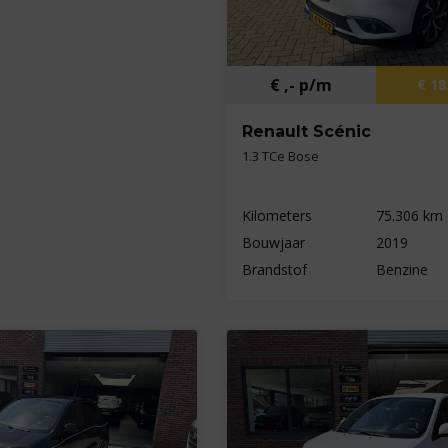
€ ,- p/m
€ 18
Renault Scénic
1.3 TCe Bose
Kilometers
75.306 km
Bouwjaar
2019
Brandstof
Benzine