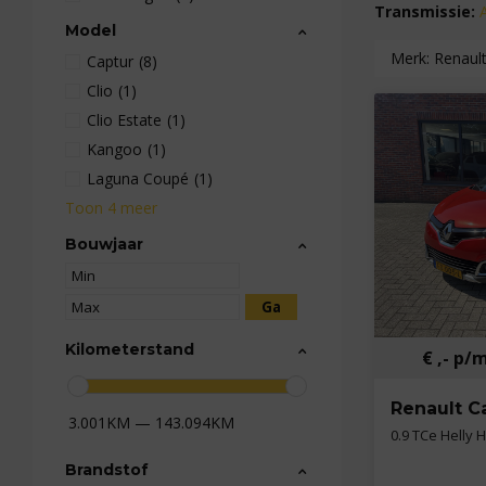
Transmissie:
Model
Merk:
Renaul
Captur
(8)
Clio
(1)
Clio Estate
(1)
Kangoo
(1)
Laguna Coupé
(1)
Toon 4 meer
Bouwjaar
Kilometerstand
€ ,- p/
Renault C
3.001KM — 143.094KM
0.9 TCe Helly
Brandstof