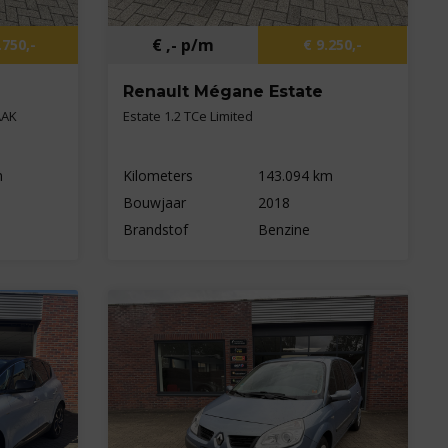
€ ,- p/m
.750,-
€ 9.250,-
Renault Mégane Estate
AAK
Estate 1.2 TCe Limited
m
Kilometers
143.094 km
Bouwjaar
2018
Brandstof
Benzine