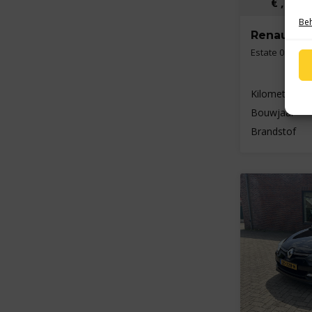
€ ,- p/
Beh
Renault Cl
Estate 0.9 TCe
Kilometers
Bouwjaar
Brandstof