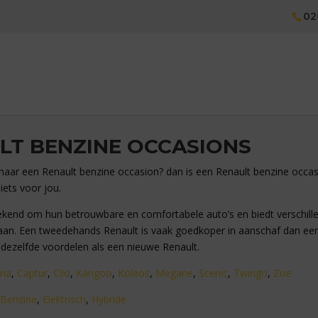
02
LT BENZINE OCCASIONS
 naar een Renault benzine occasion? dan is een Renault benzine occas
iets voor jou.
ekend om hun betrouwbare en comfortabele auto’s en biedt verschil
aan. Een tweedehands Renault is vaak goedkoper in aanschaf dan ee
 dezelfde voordelen als een nieuwe Renault.
ana
,
Captur
,
Clio
,
Kangoo
,
Koleos
,
Megane
,
Scenic
,
Twingo
,
Zoe
Benzine
,
Elektrisch
,
Hybride