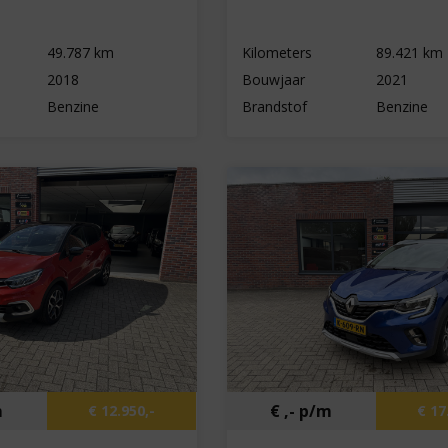
49.787 km
Kilometers
89.421 km
2018
Bouwjaar
2021
Benzine
Brandstof
Benzine
m
€ ,- p/m
€ 12.950,-
€ 17