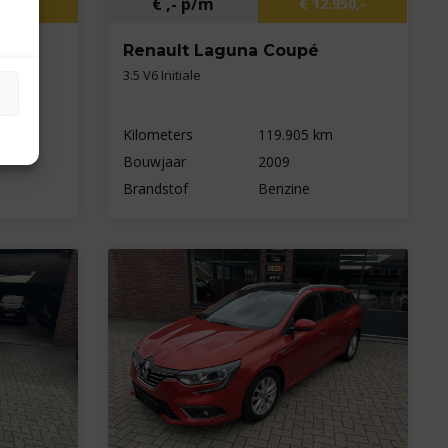
€ ,- p/m
.950,-
€ 12.950,-
Renault Laguna Coupé
3.5 V6 Initiale
Kilometers
119.905 km
Bouwjaar
2009
Brandstof
Benzine