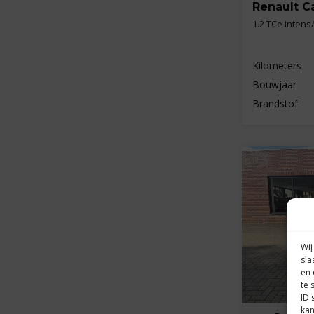
Renault C
1.2 TCe Inten
Kilometers
Bouwjaar
Brandstof
Wij
sla
en 
te 
ID'
kan