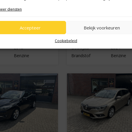
m
€ ,- p/m
€ 9.950,-
€ 39
eer diensten
io Estate
Renault Kangoo
 Limited
1.3 TCe Techno/EDC
Accepteer
Bekijk voorkeuren
118.868 km
Kilometers
3.001 km
Cookiebeleid
2018
Bouwjaar
2024
Benzine
Brandstof
Benzine