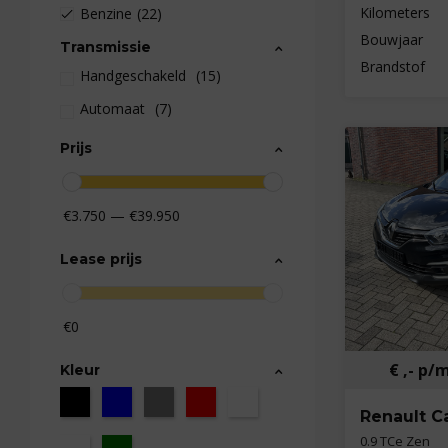
Kilometers
Benzine
(22)
Bouwjaar
Transmissie
Brandstof
(15)
(7)
Prijs
€3.750 — €39.950
Lease prijs
€0
€ ,- p/
Kleur
Renault C
0.9 TCe Zen