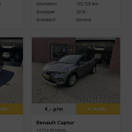
m
Kilometers
102.729 km
Bouwjaar
2018
Brandstof
Benzine
€ ,- p/m
.250,-
€ 16.250,-
Renault Captur
1.0 TCe 90 Intens