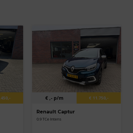
€ ,- p/m
.450,-
€ 11.750,-
Renault Captur
0.9 TCe Intens