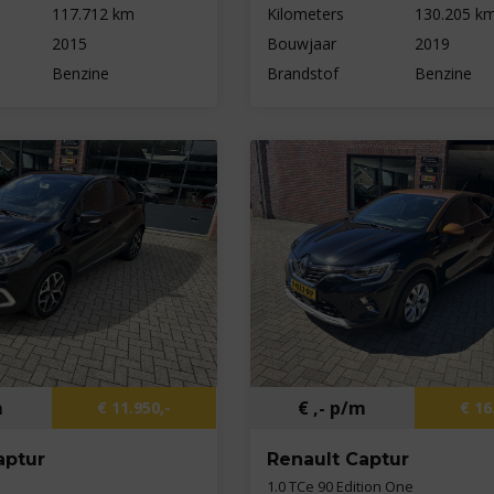
117.712 km
Kilometers
130.205 k
2015
Bouwjaar
2019
Benzine
Brandstof
Benzine
m
€ ,- p/m
€ 11.950,-
€ 16
aptur
Renault Captur
1.0 TCe 90 Edition One