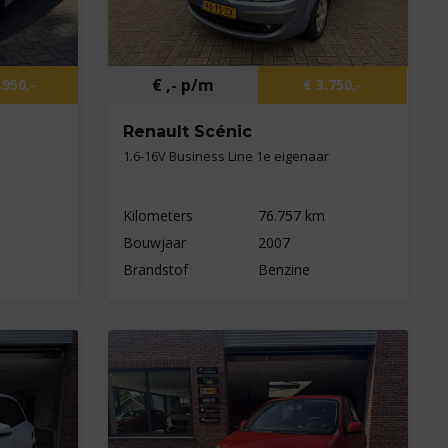
€ ,- p/m
.950,-
€ 3.750,-
Renault Scénic
1.6-16V Business Line 1e eigenaar
Kilometers
76.757 km
Bouwjaar
2007
Brandstof
Benzine