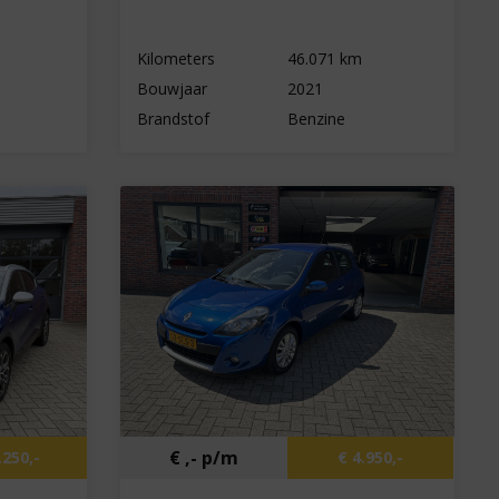
Kilometers
46.071 km
Bouwjaar
2021
Brandstof
Benzine
€ ,- p/m
.250,-
€ 4.950,-