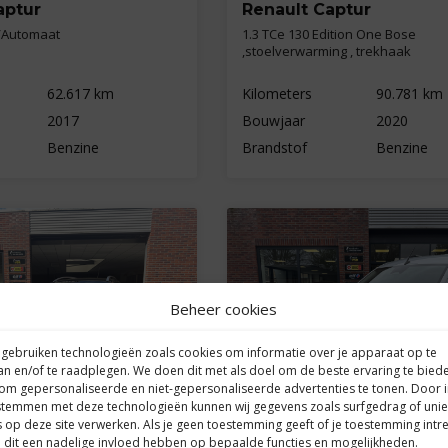
aptur
Renault Captur
s/Automaat
1.3 TCe 130 Edition One Bose
,stoelverwarming , trekhaak
62.617 km
Kilometers
90.781 km
2017
Bouwjaar
2020
Benzine
Brandstof
Benzine
Beheer cookies
 gebruiken technologieën zoals cookies om informatie over je apparaat op te
an en/of te raadplegen. We doen dit met als doel om de beste ervaring te bied
om gepersonaliseerde en niet-gepersonaliseerde advertenties te tonen. Door 
stemmen met deze technologieën kunnen wij gegevens zoals surfgedrag of uni
s op deze site verwerken. Als je geen toestemming geeft of je toestemming intre
 dit een nadelige invloed hebben op bepaalde functies en mogelijkheden.