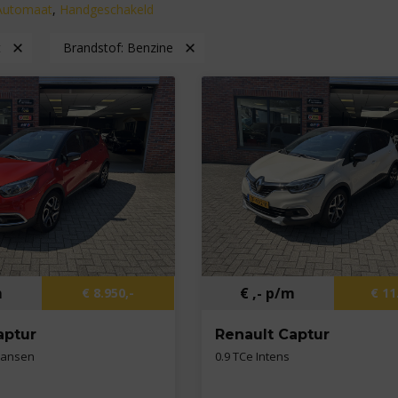
Automaat
,
Handgeschakeld
t
Brandstof:
Benzine
m
€ ,- p/m
€ 8.950,-
€ 11
aptur
Renault Captur
 Hansen
0.9 TCe Intens