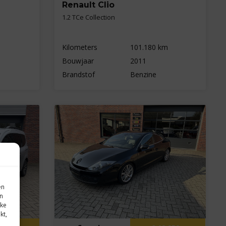
Renault Clio
1.2 TCe Collection
Kilometers
101.180 km
Bouwjaar
2011
Brandstof
Benzine
en
in
eke
kt,