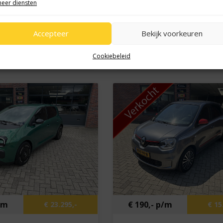
eer diensten
13 km
Kilometers
3.717 km
Accepteer
Bekijk voorkeuren
2026
Bouwjaar
2025
Elektrisch
Brandstof
Elektrisch
Cookiebeleid
p/m
€ 190,- p/m
€ 23.295,-
€ 15