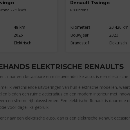
wingo
Renault Twingo
echno 27.5 kWh
R80 Intens
48 km
Kilometers
20.420 km
2026
Bouwjaar
2023
Elektrisch
Brandstof
Elektrisch
HANDS ELEKTRISCHE RENAULTS
ent naar een betaalbare en milieuvriendelijke auto, is een elektrisch
amelijk verschillende uitvoeringen van hun elektrische modellen, waa
llen bieden een ruime actieradius en een modern interieur met innova
em en slimme rijhulpsystemen. Een elektrische Renault is daarmee n
tie voor dagelijks gebruik.
ent naar een elektrische auto, dan is een elektrische Renault occasio