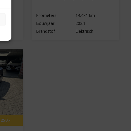
Kilometers
14.481 km
Bouwjaar
2024
Brandstof
Elektrisch
.250,-