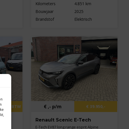
Kilometers
4.851 km
Bouwjaar
2025
Brandstof
Elektrisch
en
in
€ ,- p/m
- excl. BTW
€ 39.950,-
eke
kt,
Renault Scenic E-Tech
kWh DC
E-Tech EV87 long range esprit Alpine